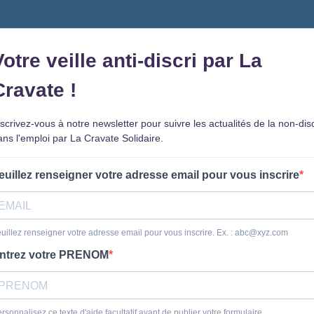
Votre veille anti-discri par La
Cravate !
nscrivez-vous à notre newsletter pour suivre les actualités de la non-disc
ans l'emploi par La Cravate Solidaire.
euillez renseigner votre adresse email pour vous inscrire
uillez renseigner votre adresse email pour vous inscrire. Ex. :
abc@xyz.com
ntrez votre PRENOM
rsonnalisez ce texte d'aide facultatif avant de publier votre formulaire..